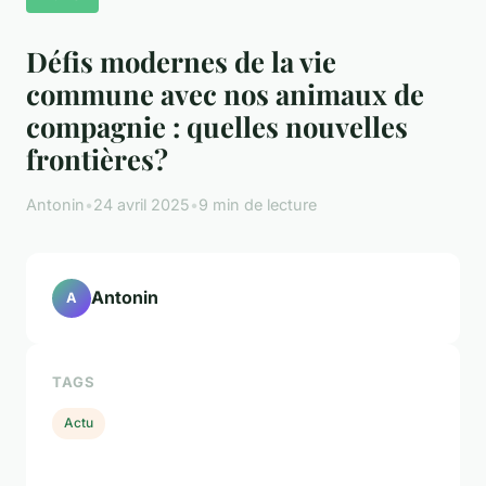
Défis modernes de la vie
commune avec nos animaux de
compagnie : quelles nouvelles
frontières?
Antonin
•
24 avril 2025
•
9 min de lecture
Antonin
A
TAGS
Actu