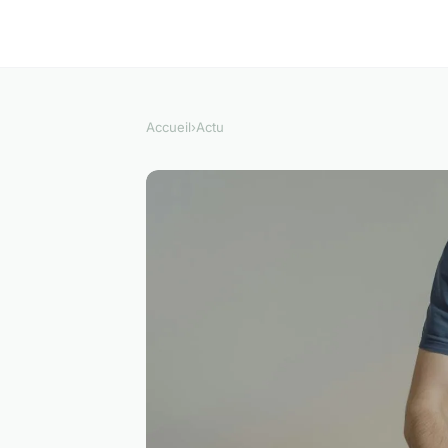
Accueil
›
Actu