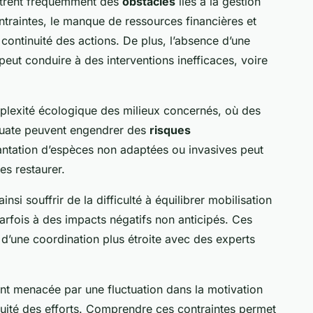
trent fréquemment des
obstacles
liés à la gestion
ntraintes, le manque de ressources financières et
 continuité des actions. De plus, l’absence d’une
eut conduire à des interventions inefficaces, voire
mplexité écologique des milieux concernés, où des
quate peuvent engendrer des
risques
lantation d’espèces non adaptées ou invasives peut
es restaurer.
nsi souffrir de la difficulté à équilibrer mobilisation
parfois à des impacts négatifs non anticipés. Ces
 d’une coordination plus étroite avec des experts
ent menacée par une fluctuation dans la motivation
inuité des efforts. Comprendre ces contraintes permet