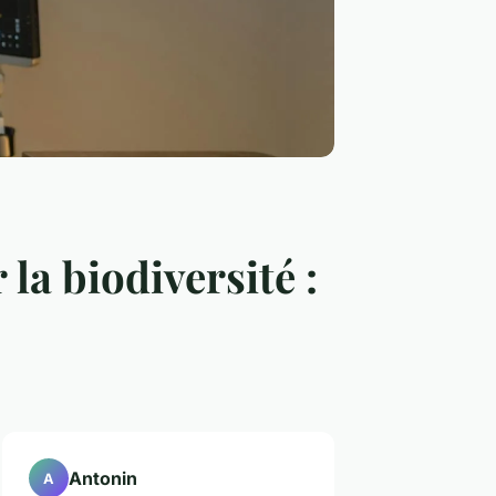
la biodiversité :
Antonin
A