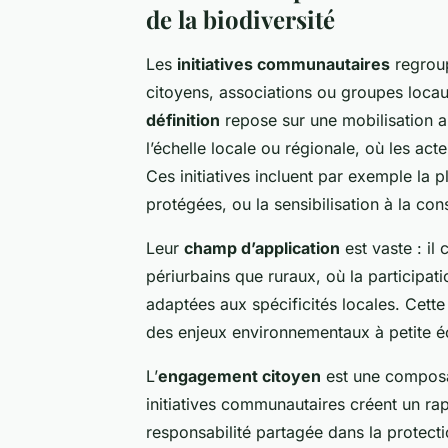
de la biodiversité
Les
initiatives communautaires
regroup
citoyens, associations ou groupes locaux
définition
repose sur une mobilisation an
l’échelle locale ou régionale, où les ac
Ces initiatives incluent par exemple la 
protégées, ou la sensibilisation à la con
Leur
champ d’application
est vaste : il
périurbains que ruraux, où la participa
adaptées aux spécificités locales. Cett
des enjeux environnementaux à petite éch
L’
engagement citoyen
est une composan
initiatives communautaires créent un rap
responsabilité partagée dans la protec