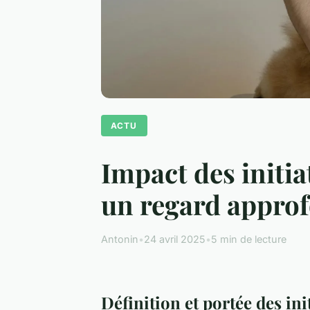
ACTU
Impact des initia
un regard appro
Antonin
•
24 avril 2025
•
5 min de lecture
Définition et portée des in