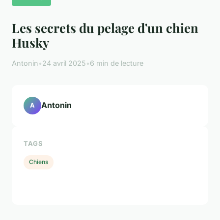
Les secrets du pelage d'un chien
Husky
Antonin
•
24 avril 2025
•
6 min de lecture
Antonin
A
TAGS
Chiens